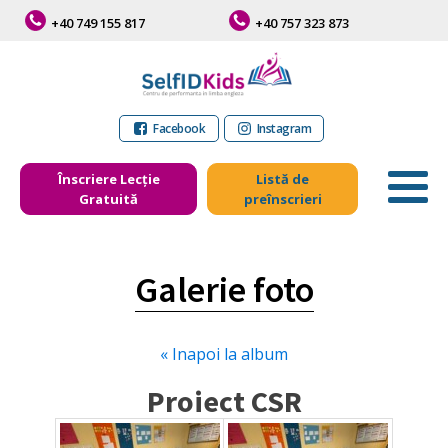
+40 749 155 817
+40 757 323 873
Facebook
Instagram
Înscriere Lecție
Listă de
Gratuită
preînscrieri
Galerie foto
« Inapoi la album
Proiect CSR