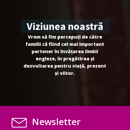
Viziunea noastră
Vrem să fim percepuți de către
familii că fiind cel mai important
partener în învățarea limbii
engleze, în pregătirea și
dezvoltarea pentru viață, prezent
și viitor.
Newsletter