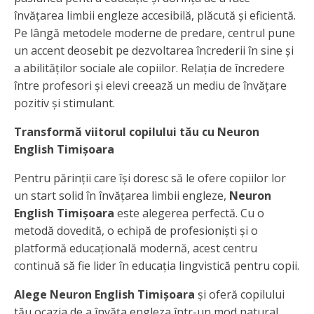
învățarea limbii engleze accesibilă, plăcută și eficientă.
Pe lângă metodele moderne de predare, centrul pune
un accent deosebit pe dezvoltarea încrederii în sine și
a abilităților sociale ale copiilor. Relația de încredere
între profesori și elevi creează un mediu de învățare
pozitiv și stimulant.
Transformă viitorul copilului tău cu Neuron
English Timișoara
Pentru părinții care își doresc să le ofere copiilor lor
un start solid în învățarea limbii engleze,
Neuron
English Timișoara
este alegerea perfectă. Cu o
metodă dovedită, o echipă de profesioniști și o
platformă educațională modernă, acest centru
continuă să fie lider în educația lingvistică pentru copii.
Alege Neuron English Timișoara
și oferă copilului
tău ocazia de a învăța engleza într-un mod natural,