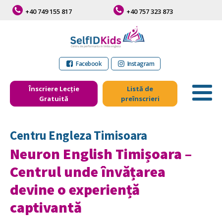
+40 749 155 817
+40 757 323 873
Facebook
Instagram
Înscriere Lecție
Listă de
Gratuită
preînscrieri
Centru Engleza Timisoara
Neuron English Timișoara –
Centrul unde învățarea
devine o experiență
captivantă