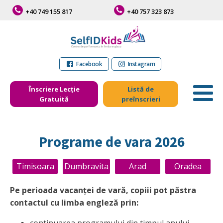
+40 749 155 817
+40 757 323 873
Facebook
Instagram
Înscriere Lecție
Listă de
Gratuită
preînscrieri
Programe de vara 2026
Timisoara
Dumbravita
Arad
Oradea
Pe perioada vacanţei de vară, copiii pot păstra
contactul cu limba engleză prin:
continuarea programului din timpul anului