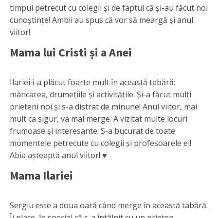
timpul petrecut cu colegii și de faptul că și-au făcut noi
cunoștințe! Ambii au spus că vor să meargă și anul
viitor!
Mama lui Cristi și a Anei
Ilariei i-a plăcut foarte mult în această tabără:
mâncarea, drumețiile și activitățile. Și-a făcut mulți
prieteni noi și s-a distrat de minune! Anul viitor, mai
mult ca sigur, va mai merge. A vizitat multe locuri
frumoase și interesante. S-a bucurat de toate
momentele petrecute cu colegii și profesoarele ei!
Abia așteaptă anul viitor! ♥
Mama Ilariei
Sergiu este a doua oară când merge în această tabără.
Îi place, în special că s-a întâlnit cu un prieten,