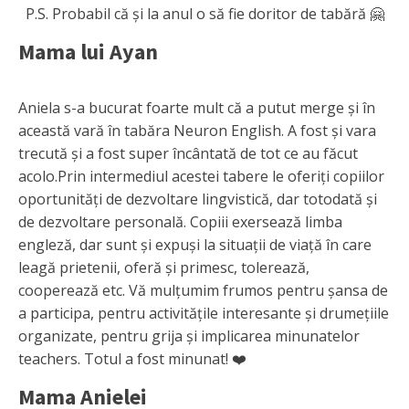
P.S. Probabil că și la anul o să fie doritor de tabără 🤗
Mama lui Ayan
Aniela s-a bucurat foarte mult că a putut merge și în
această vară în tabăra Neuron English. A fost și vara
trecută și a fost super încântată de tot ce au făcut
acolo.Prin intermediul acestei tabere le oferiți copiilor
oportunități de dezvoltare lingvistică, dar totodată și
de dezvoltare personală. Copiii exersează limba
engleză, dar sunt și expuși la situații de viață în care
leagă prietenii, oferă și primesc, tolerează,
cooperează etc. Vă mulțumim frumos pentru șansa de
a participa, pentru activitățile interesante și drumețiile
organizate, pentru grija și implicarea minunatelor
teachers. Totul a fost minunat! ❤️
Mama Anielei