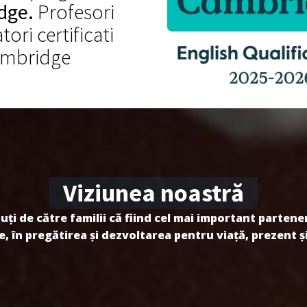
dge.
Profesori
ori certificati
mbridge
Viziunea noastră
ți de către familii că fiind cel mai important partener
, în pregătirea și dezvoltarea pentru viață, prezent și