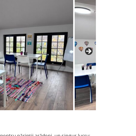
entru părinții arădeni, un singur lucru: