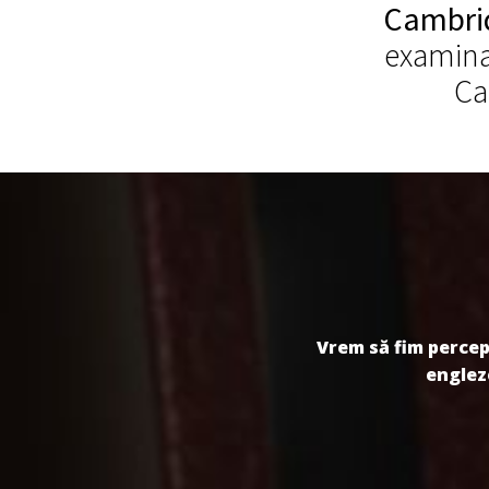
Cambri
examinat
Ca
Vrem să fim percepu
engleze