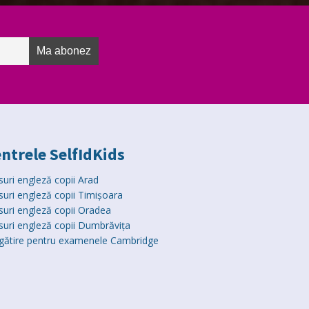
ntrele SelfIdKids
suri engleză copii Arad
suri engleză copii Timișoara
suri engleză copii Oradea
suri engleză copii Dumbrăvița
gătire pentru examenele Cambridge