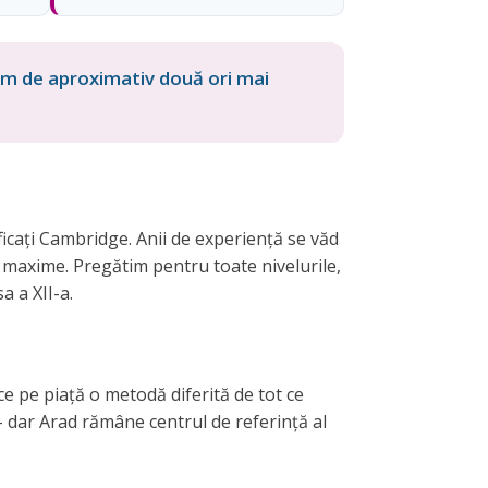
ritm de aproximativ două ori mai
ficați Cambridge. Anii de experiență se văd
e maxime. Pregătim pentru toate nivelurile,
a a XII-a.
e pe piață o metodă diferită de tot ce
– dar Arad rămâne centrul de referință al