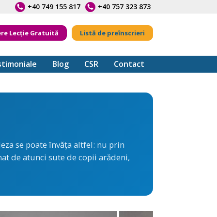
+40 749 155 817
+40 757 323 873
ere Lecție Gratuită
Listă de preînscrieri
timoniale
Blog
CSR
Contact
za se poate învăța altfel: nu prin
mat de atunci sute de copii arădeni,