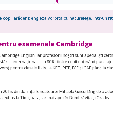
e copii arădeni: engleza vorbită cu naturalețe, într-un 
 pentru examenele Cambridge
ambridge English, iar profesorii noștri sunt specialiști certi
estările internaționale, cu 80% dintre copii obținând punctaj
rs) pentru clasele II–IV, la KET, PET, FCE și CAE până la clas
în 2015, din dorința fondatoarei Mihaela Geicu-Drig de a aduc
-a extins la Timișoara, iar mai apoi în Dumbrăvița și Oradea 