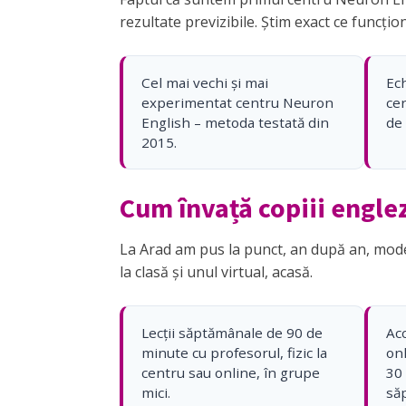
rezultate previzibile. Știm exact ce funcțio
Cel mai vechi și mai
Ech
experimentat centru Neuron
cer
English – metoda testată din
de 
2015.
Cum învață copiii engle
La Arad am pus la punct, an după an, modelu
la clasă și unul virtual, acasă.
Lecții săptămânale de 90 de
Acc
minute cu profesorul, fizic la
on
centru sau online, în grupe
30 
mici.
să