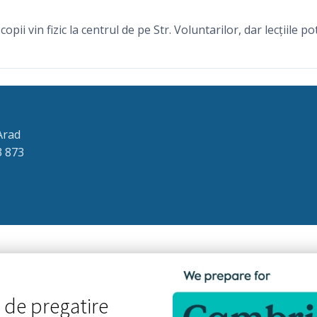
pii vin fizic la centrul de pe Str. Voluntarilor, dar lecțiile po
 Arad
3 873
 de pregatire