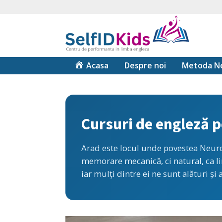
Acasa
Despre noi
Metoda Ne
Cursuri de engleză p
Arad este locul unde povestea Neuron
memorare mecanică, ci natural, ca lim
iar mulți dintre ei ne sunt alături și a