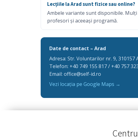
Lecțiile la Arad sunt fizice sau online?
Ambele variante sunt disponibile. Mulți co
profesori și aceeași programă.
Date de contact – Arad
Adresa: Str. Voluntarilor nr. 9, 310157
Telefon: +40 749 155 817 / +40 757 32
Email: office@self-id.ro
Vezi locația pe Google Maps →
Centru