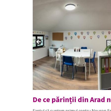
De ce părinții din Arad
Faptul că suntem primul centru Neuron Eng