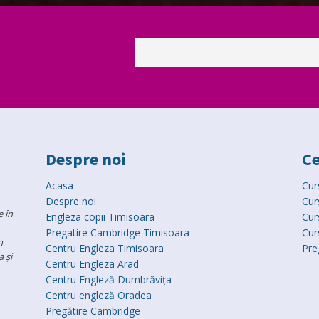
Despre noi
Ce
Acasa
Cur
Despre noi
Cur
 în
Engleza copii Timisoara
Cur
Pregatire Cambridge Timisoara
Cur
n
Centru Engleza Timisoara
Pre
 și
Centru Engleza Arad
Centru Engleză Dumbrăvița
Centru engleză Oradea
Pregătire Cambridge