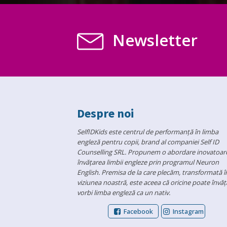
Newsletter
Despre noi
SelfIDKids este centrul de performanță în limba
engleză pentru copii, brand al companiei Self ID
Counselling SRL. Propunem o abordare inovatoare
învățarea limbii engleze prin programul Neuron
English. Premisa de la care plecăm, transformată î
viziunea noastră, este aceea că oricine poate învăța
vorbi limba engleză ca un nativ.
Facebook
Instagram