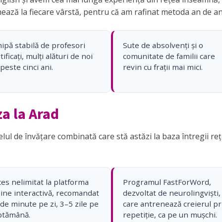
nează la fiecare vârstă, pentru că am rafinat metoda an de an,
ipă stabilă de profesori
Sute de absolvenți și o
tificați, mulți alături de noi
comunitate de familii care
peste cinci ani.
revin cu frații mai mici.
za la Arad
l de învățare combinată care stă astăzi la baza întregii rețel
es nelimitat la platforma
Programul FastForWord,
line interactivă, recomandat
dezvoltat de neurolingviști,
de minute pe zi, 3–5 zile pe
care antrenează creierul pr
ptămână.
repetiție, ca pe un mușchi.