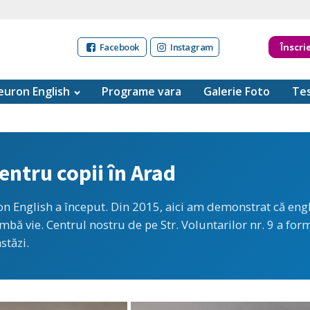
Facebook
Instagram
Înscri
uron English
Programe vara
Galerie Foto
Tes
entru copii în Arad
 English a început. Din 2015, aici am demonstrat că engle
bă vie. Centrul nostru de pe Str. Voluntarilor nr. 9 a for
stăzi.