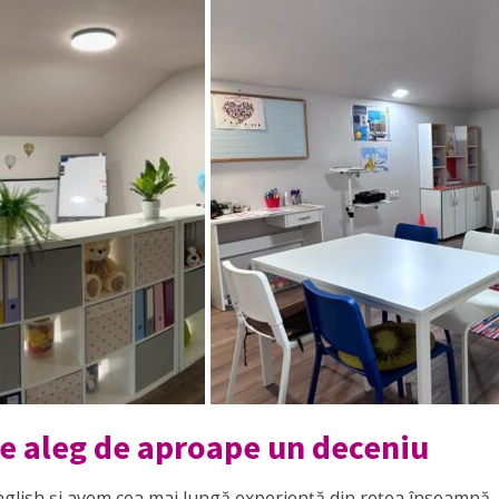
 ne aleg de aproape un deceniu
lish și avem cea mai lungă experiență din rețea înseamnă, p