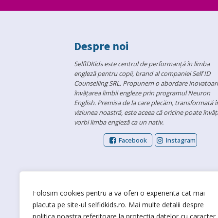
Despre noi
SelfIDKids este centrul de performanță în limba
engleză pentru copii, brand al companiei Self ID
Counselling SRL. Propunem o abordare inovatoare
învățarea limbii engleze prin programul Neuron
English. Premisa de la care plecăm, transformată î
viziunea noastră, este aceea că oricine poate învăța
vorbi limba engleză ca un nativ.
Facebook
Instagram
Folosim cookies pentru a va oferi o experienta cat mai
placuta pe site-ul selfidkids.ro. Mai multe detalii despre
politica noastra referitoare la protectia datelor cu caracter