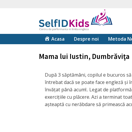
Acasa
Despre noi
Metoda Ne
Mama lui Iustin, Dumbrăviţa
După 3 săptămâni, copilul e bucuros să 
întrebat dacă se poate face engleză și î
învățat până acum!.. Legat de platformă, 
exercițiile cu plăcere. Azi a terminat toa
așteaptă cu nerăbdare să primească ac