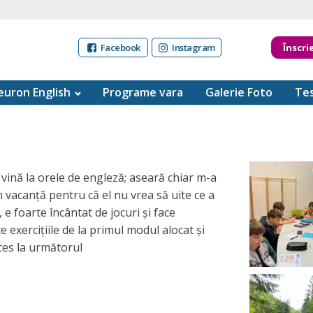
Facebook
Instagram
Înscri
uron English
Programe vara
Galerie Foto
Tes
vină la orele de engleză; aseară chiar m-a
n vacanță pentru că el nu vrea să uite ce a
e foarte încântat de jocuri și face
te exercițiile de la primul modul alocat și
ces la următorul