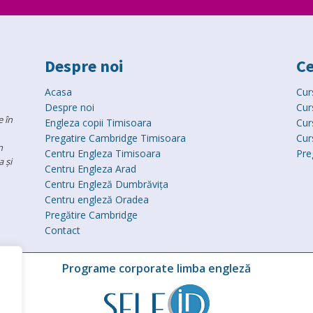
Despre noi
Ce
Acasa
Cur
Despre noi
Cur
 în
Engleza copii Timisoara
Cur
Pregatire Cambridge Timisoara
Cur
n
Centru Engleza Timisoara
Pre
 și
Centru Engleza Arad
Centru Engleză Dumbrăvița
Centru engleză Oradea
Pregătire Cambridge
Contact
Programe corporate limba engleză