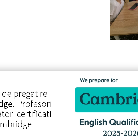
 de pregatire
dge.
Profesori
ori certificati
mbridge