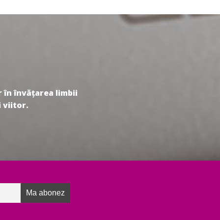
 în învățarea limbii
 viitor.