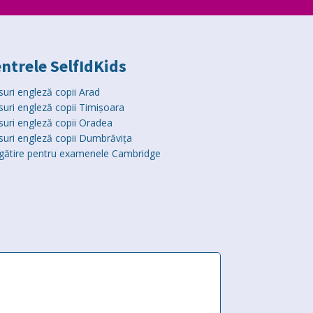
ntrele SelfIdKids
suri engleză copii Arad
suri engleză copii Timișoara
suri engleză copii Oradea
suri engleză copii Dumbrăvița
gătire pentru examenele Cambridge