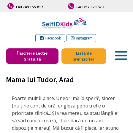
+40 749 155 817
+40 757 323 873
Facebook
Instagram
Înscriere Lecție
Listă de
Gratuită
preînscrieri
Mama lui Tudor, Arad
Foarte mult îi place. Uneori mă ‘disperă’, sincer
(nu ține cont de oră, engleza pentru el e o
prioritate zilnică... Și vrea mereu să stau lângă el,
să văd cum lucrează, chiar dacă eu nu am
dispoziție mereu). Mă bucur că îi place. Iar atunci